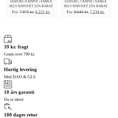
GOZUKI | 6 KNIVE | SAMLE
GOZUKI | 7 KNIVE | SAMLE
SELV KNIVSÆT 22% RABAT
SELV KNIVSÆT 25% RABAT
Den
Den
Den
Den
Fra:
7.975
kr.
6.221
kr.
Fra:
9.645
kr.
7.234
kr.
oprindelige
aktuelle
oprindelige
aktuelle
pris
pris
pris
pris
var:
er:
var:
er:
7.975 kr..
6.221 kr..
9.645 kr..
7.234 kr
39 kr. fragt
Gratis over 799 kr.
Hurtig levering
Med DAO & GLS
10 års garanti
Du er sikret
100 dages retur