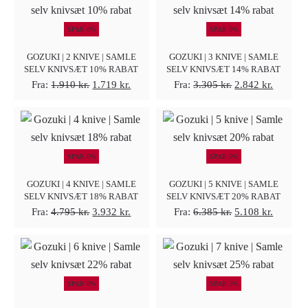
SPAR 0%
SPAR 0%
GOZUKI | 2 KNIVE | SAMLE
GOZUKI | 3 KNIVE | SAMLE
SELV KNIVSÆT 10% RABAT
SELV KNIVSÆT 14% RABAT
Den
Den
Den
Den
Fra:
1.910
kr.
1.719
kr.
Fra:
3.305
kr.
2.842
kr.
oprindelige
aktuelle
oprindelige
aktuelle
pris
pris
pris
pris
var:
er:
var:
er:
1.910 kr..
1.719 kr..
3.305 kr..
2.842 kr
SPAR 0%
SPAR 0%
GOZUKI | 4 KNIVE | SAMLE
GOZUKI | 5 KNIVE | SAMLE
SELV KNIVSÆT 18% RABAT
SELV KNIVSÆT 20% RABAT
Den
Den
Den
Den
Fra:
4.795
kr.
3.932
kr.
Fra:
6.385
kr.
5.108
kr.
oprindelige
aktuelle
oprindelige
aktuelle
pris
pris
pris
pris
var:
er:
var:
er:
4.795 kr..
3.932 kr..
6.385 kr..
5.108 kr
SPAR 0%
SPAR 0%