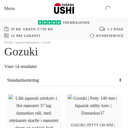
Menu
Gå
til
FREMRAGENDE
hovedindhold
39 KR. GRATIS V/799 KR.
1-2 DAGE
10 ÅRS GARANTI
KUNDESERVICE
Forside
Japanske køkkenknive
Gozuki
Gozuki
Viser 14 resultater
GOZUKI | PETTY 140 MM |