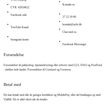
Kontakt os
CVR.
42034622
Facebook side
27 22 10 00
kontakt@ushi.dk
YouTube Kanal
Chat med os
Instagram konto
Facebook Messenger
Forsendelse
Forsendelser til pakkeshop, hjemmelevering eller erhverv med GLS, DAO og PostNord
- dækker hele landet. Forsendelser til
Grønland
og
Færøerne
.
Betal med
Du kan betale med alle de gængse kreditkort og MobilePay, eller del betalingen op med
ViaBill. Du er altid sikret når du betaler.