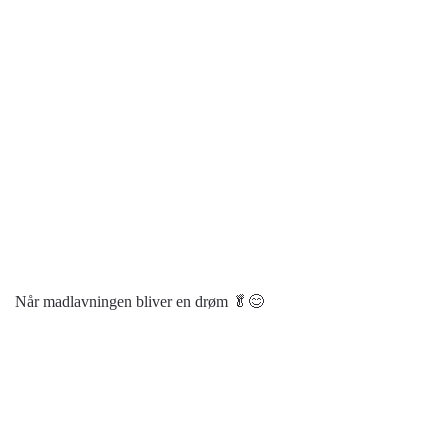
Når madlavningen bliver en drøm 🥬😊