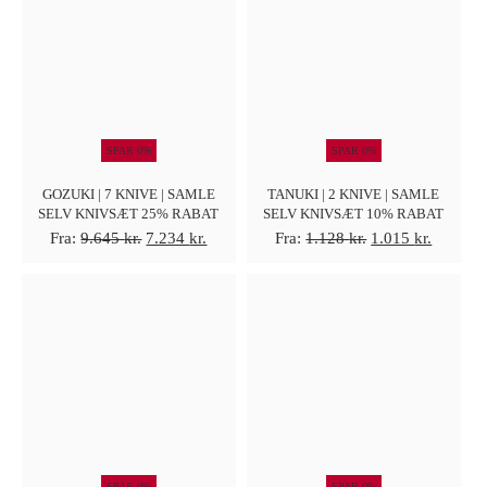
6.385 kr..
5.108 kr..
7.975 kr..
6.221 kr
SPAR 0%
SPAR 0%
GOZUKI | 7 KNIVE | SAMLE
TANUKI | 2 KNIVE | SAMLE
SELV KNIVSÆT 25% RABAT
SELV KNIVSÆT 10% RABAT
Den
Den
Den
Den
Fra:
9.645
kr.
7.234
kr.
Fra:
1.128
kr.
1.015
kr.
oprindelige
aktuelle
oprindelige
aktuelle
pris
pris
pris
pris
var:
er:
var:
er:
9.645 kr..
7.234 kr..
1.128 kr..
1.015 kr
SPAR 0%
SPAR 0%