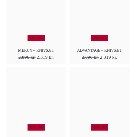
SPAR 20%
SPAR 20%
MERCY – KNIVSÆT
ADVANTAGE – KNIVSÆT
Den
Den
Den
Den
2.896
kr.
2.319
kr.
2.896
kr.
2.319
kr.
oprindelige
aktuelle
oprindelige
aktuelle
pris
pris
pris
pris
var:
er:
var:
er:
2.896 kr..
2.319 kr..
2.896 kr..
2.319 kr..
SPAR 20%
SPAR 22%