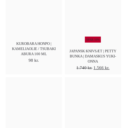
SPAR 10%
KUROBARA HONPO |
KAMELIAOLIE / TSUBAKI
JAPANSK KNIVSÆT | PETTY
ABURA 100 ML
BUNKA | DAMASKUS YUKI-
98
kr.
ONNA
Den
Den
1.740
kr.
1.566
kr.
oprindelige
aktuelle
pris
pris
var:
er:
1.740 kr..
1.566 kr..