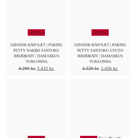
SPAR 20%
SPAR 20%
JAPANSK KNIVSÆT | PARING
JAPANSK KNIVSÆT | PARING
PETTY NAKIRI SANTOKU
PETTY SANTOKU GYUTO
BRØDKNIV | DAMASKUS
BRØDKNIV | DAMASKUS
YUKI-ONNA
YUKI-ONNA
Den
Den
Den
Den
4.290
kr.
3.432
kr.
4.320
kr.
3.456
kr.
oprindelige
aktuelle
oprindelige
aktuelle
pris
pris
pris
pris
var:
er:
var:
er:
4.290 kr..
3.432 kr..
4.320 kr..
3.456 kr..