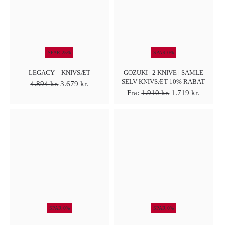
SPAR 25%
SPAR 0%
LEGACY – KNIVSÆT
GOZUKI | 2 KNIVE | SAMLE
SELV KNIVSÆT 10% RABAT
Den
Den
4.894
kr.
3.679
kr.
Den
Den
Fra:
1.910
kr.
1.719
kr.
oprindelige
aktuelle
oprindelige
aktuelle
pris
pris
pris
pris
var:
er:
var:
er:
4.894 kr..
3.679 kr..
1.910 kr..
1.719 kr
SPAR 0%
SPAR 0%