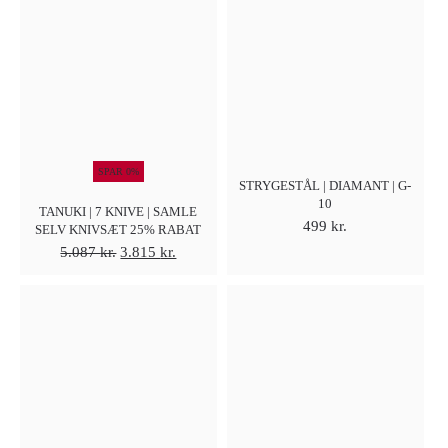
var:
er:
var:
er:
3.497 kr..
2.798 kr..
4.292 kr..
3.348 kr
SPAR 0%
STRYGESTÅL | DIAMANT | G-
10
TANUKI | 7 KNIVE | SAMLE
499
kr.
SELV KNIVSÆT 25% RABAT
Den
Den
5.087
kr.
3.815
kr.
oprindelige
aktuelle
pris
pris
var:
er:
5.087 kr..
3.815 kr..