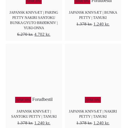
Forudbestil
SPAR 25%
SPAR 10%
JAPANSK KNIVSÆT | PARING
JAPANSK KNIVSÆT | BUNKA
PETTY NAKIRI SANTOKU
PETTY | TANUKI
BUNKA GYUTO BRØDKNIV |
Den
Den
1.378
kr.
1.240
kr.
YUKI-ONNA
oprindelige
aktuelle
Den
Den
6.270
kr.
4.702
kr.
pris
pris
oprindelige
aktuelle
var:
er:
pris
pris
1.378 kr..
1.240 kr..
var:
er:
6.270 kr..
4.702 kr..
Forudbestil
SPAR 10%
SPAR 10%
JAPANSK KNIVSÆT |
JAPANSK KNIVSÆT | NAKIRI
SANTOKU PETTY | TANUKI
PETTY | TANUKI
Den
Den
Den
Den
1.378
kr.
1.240
kr.
1.378
kr.
1.240
kr.