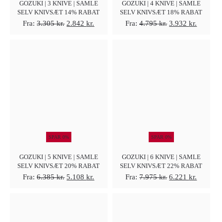
GOZUKI | 3 KNIVE | SAMLE
GOZUKI | 4 KNIVE | SAMLE
SELV KNIVSÆT 14% RABAT
SELV KNIVSÆT 18% RABAT
Den
Den
Den
Den
Fra:
3.305
kr.
2.842
kr.
Fra:
4.795
kr.
3.932
kr.
oprindelige
aktuelle
oprindelige
aktuelle
pris
pris
pris
pris
var:
er:
var:
er:
3.305 kr..
2.842 kr..
4.795 kr..
3.932 kr
SPAR 0%
SPAR 0%
GOZUKI | 5 KNIVE | SAMLE
GOZUKI | 6 KNIVE | SAMLE
SELV KNIVSÆT 20% RABAT
SELV KNIVSÆT 22% RABAT
Den
Den
Den
Den
Fra:
6.385
kr.
5.108
kr.
Fra:
7.975
kr.
6.221
kr.
oprindelige
aktuelle
oprindelige
aktuelle
pris
pris
pris
pris
var:
er:
var:
er: