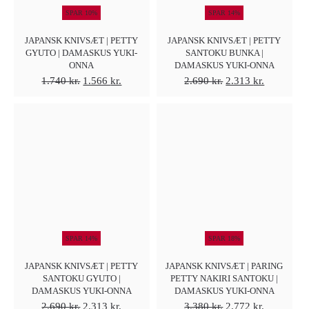
SPAR 10%
SPAR 14%
JAPANSK KNIVSÆT | PETTY
JAPANSK KNIVSÆT | PETTY
GYUTO | DAMASKUS YUKI-
SANTOKU BUNKA |
ONNA
DAMASKUS YUKI-ONNA
Den
Den
Den
Den
1.740
kr.
1.566
kr.
2.690
kr.
2.313
kr.
oprindelige
aktuelle
oprindelige
aktuelle
pris
pris
pris
pris
var:
er:
var:
er:
1.740 kr..
1.566 kr..
2.690 kr..
2.313 kr..
SPAR 14%
SPAR 18%
JAPANSK KNIVSÆT | PETTY
JAPANSK KNIVSÆT | PARING
SANTOKU GYUTO |
PETTY NAKIRI SANTOKU |
DAMASKUS YUKI-ONNA
DAMASKUS YUKI-ONNA
Den
Den
Den
Den
2.690
kr.
2.313
kr.
3.380
kr.
2.772
kr.