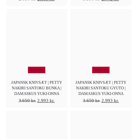
oprindelige
aktuelle
oprindelige
aktuelle
pris
pris
pris
pris
var:
er:
var:
er:
2.690 kr..
2.313 kr..
3.380 kr..
2.772 kr..
SPAR 18%
SPAR 18%
JAPANSK KNIVSÆT | PETTY
JAPANSK KNIVSÆT | PETTY
NAKIRI SANTOKU BUNKA |
NAKIRI SANTOKU GYUTO |
DAMASKUS YUKI-ONNA
DAMASKUS YUKI-ONNA
Den
Den
Den
Den
3.650
kr.
2.993
kr.
3.650
kr.
2.993
kr.
oprindelige
aktuelle
oprindelige
aktuelle
pris
pris
pris
pris
var:
er:
var:
er:
3.650 kr..
2.993 kr..
3.650 kr..
2.993 kr..