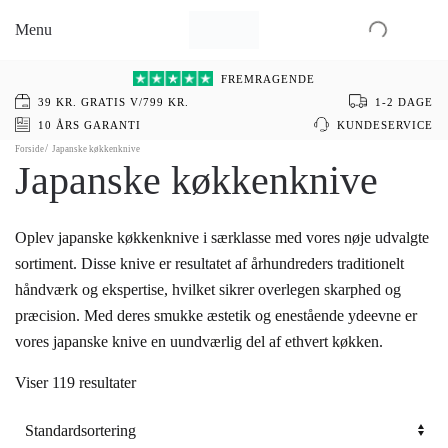
Menu
Gå
til
FREMRAGENDE
hovedindhold
39 KR. GRATIS V/799 KR.
1-2 DAGE
10 ÅRS GARANTI
KUNDESERVICE
Forside
Japanske køkkenknive
Japanske køkkenknive
Oplev japanske køkkenknive i særklasse med vores nøje udvalgte
sortiment. Disse knive er resultatet af århundreders traditionelt
håndværk og ekspertise, hvilket sikrer overlegen skarphed og
præcision. Med deres smukke æstetik og enestående ydeevne er
vores japanske knive en uundværlig del af ethvert køkken.
Viser 119 resultater