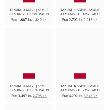
TANUKI | 3 KNIVE | SAMLE
TANUKI | 4 KNIVE | SAMLE
SELV KNIVSÆT 14% RABAT
SELV KNIVSÆT 18% RABAT
Den
Den
Den
Den
Fra:
1.907
kr.
1.640
kr.
Fra:
2.702
kr.
2.216
kr.
oprindelige
aktuelle
oprindelige
aktuelle
pris
pris
pris
pris
var:
er:
var:
er:
1.907 kr..
1.640 kr..
2.702 kr..
2.216 kr
SPAR 0%
SPAR 0%
TANUKI | 5 KNIVE | SAMLE
TANUKI | 6 KNIVE | SAMLE
SELV KNIVSÆT 20% RABAT
SELV KNIVSÆT 22% RABAT
Den
Den
Den
Den
Fra:
3.497
kr.
2.798
kr.
Fra:
4.292
kr.
3.348
kr.
oprindelige
aktuelle
oprindelige
aktuelle
pris
pris
pris
pris