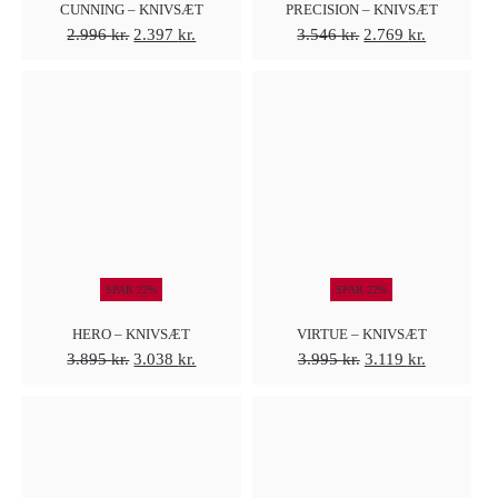
CUNNING – KNIVSÆT
PRECISION – KNIVSÆT
Den
Den
Den
Den
2.996
kr.
2.397
kr.
3.546
kr.
2.769
kr.
oprindelige
aktuelle
oprindelige
aktuelle
pris
pris
pris
pris
var:
er:
var:
er:
2.996 kr..
2.397 kr..
3.546 kr..
2.769 kr..
SPAR 22%
SPAR 22%
HERO – KNIVSÆT
VIRTUE – KNIVSÆT
Den
Den
Den
Den
3.895
kr.
3.038
kr.
3.995
kr.
3.119
kr.
oprindelige
aktuelle
oprindelige
aktuelle
pris
pris
pris
pris
var:
er:
var:
er:
3.895 kr..
3.038 kr..
3.995 kr..
3.119 kr..